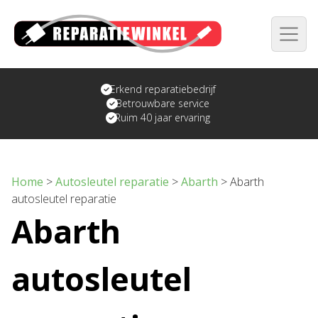
Erkend reparatiebedrijf
Betrouwbare service
Ruim 40 jaar ervaring
Home
>
Autosleutel reparatie
>
Abarth
>
Abarth
autosleutel reparatie
Abarth
autosleutel