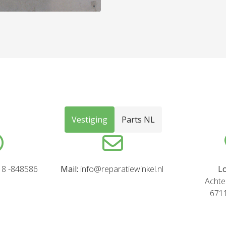
Vestiging
Parts NL
8 -848586
Mail:
info@reparatiewinkel.nl
Lo
Achte
671