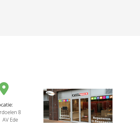
catie:
rdoelen 8
1 AV Ede