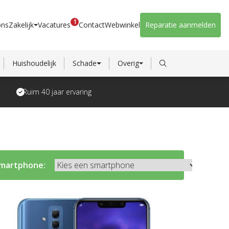
1
ons
Zakelijk
Vacatures
Contact
Webwinkel
Reparatie aanmelden
Huishoudelijk
Schade
Overig
Ruim 40 jaar ervaring
martphone: