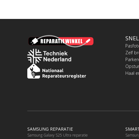
SNEL
Pasfot
Zelf b
Parker
Opstu
Haal e
SAMSUNG REPARATIE
SMART
Samsung Galaxy S25 Ultra reparatie
Samsung