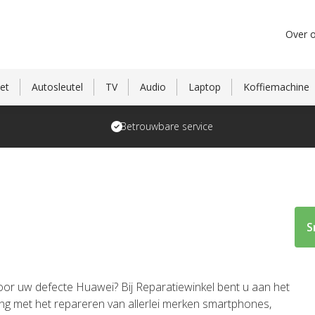
Over 
et
Autosleutel
TV
Audio
Laptop
Koffiemachine
Betrouwbare service
S
oor uw defecte Huawei? Bij Reparatiewinkel bent u aan het
ing met het repareren van allerlei merken smartphones,