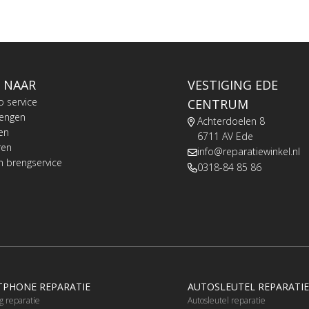
 NAAR
VESTIGING EDE
o service
CENTRUM
rengen
Achterdoelen 8
en
6711 AV Ede
ren
info@reparatiewinkel.nl
n brengservice
0318-84 85 86
PHONE REPARATIE
AUTOSLEUTEL REPARATIE
 reparatie
Autosleutel reparatie