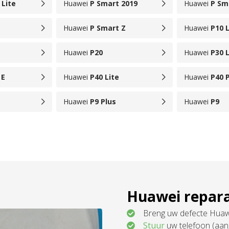
 Lite
Huawei
P Smart 2019
Huawei
P Sm
Huawei
P Smart Z
Huawei
P10 L
Huawei
P20
Huawei
P30 L
 E
Huawei
P40 Lite
Huawei
P40 P
Huawei
P9 Plus
Huawei
P9
Huawei repara
Breng uw defecte Huawe
Stuur
uw telefoon (aan