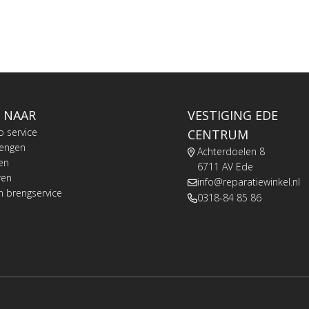
 NAAR
VESTIGING EDE
o service
CENTRUM
rengen
Achterdoelen 8
en
6711 AV Ede
ren
info@reparatiewinkel.nl
n brengservice
0318-84 85 86