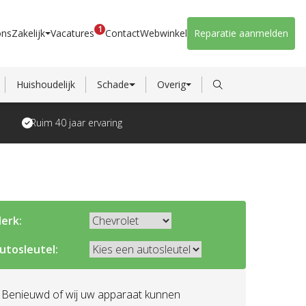
1
ons
Zakelijk
Vacatures
Contact
Webwinkel
Reparatie aanmelden
Huishoudelijk
Schade
Overig
Ruim 40 jaar ervaring
erk:
utosleutel:
Benieuwd of wij uw apparaat kunnen