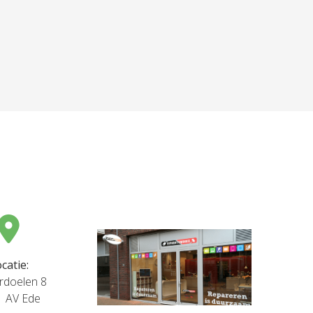
catie:
rdoelen 8
1 AV Ede