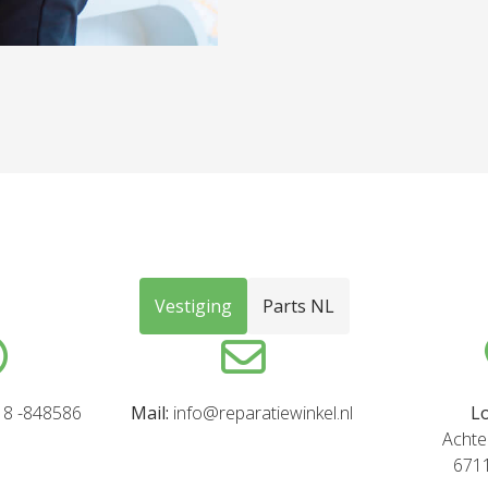
Vestiging
Parts NL
8 -848586
Mail:
info@reparatiewinkel.nl
Lo
Achte
671