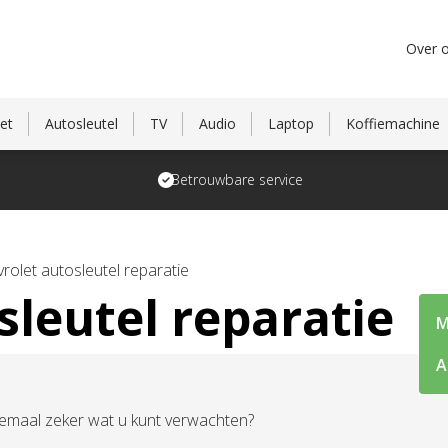
Over 
et
Autosleutel
TV
Audio
Laptop
Koffiemachine
Betrouwbare service
rolet autosleutel reparatie
sleutel reparatie
M
A
elemaal zeker wat u kunt verwachten?