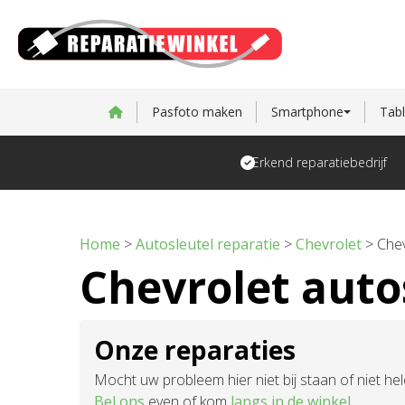
Pasfoto maken
Smartphone
Tabl
Erkend reparatiebedrijf
Home
>
Autosleutel reparatie
>
Chevrolet
>
Chev
Chevrolet auto
Onze reparaties
Mocht uw probleem hier niet bij staan of niet h
Bel ons
even of kom
langs in de winkel