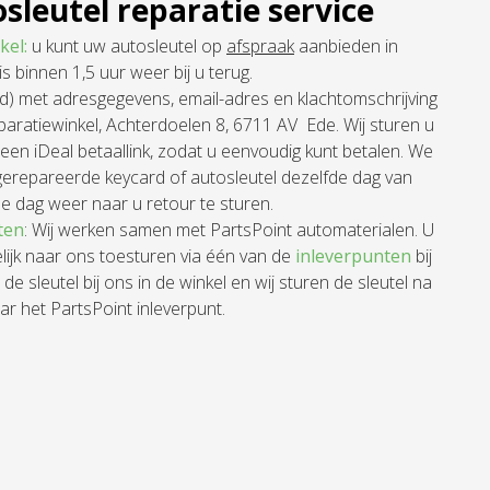
sleutel reparatie service
kel:
u kunt uw autosleutel op
afspraak
aanbieden in
is binnen 1,5 uur weer bij u terug.
) met adresgegevens, email-adres en klachtomschrijving
aratiewinkel, Achterdoelen 8, 6711 AV Ede. Wij sturen u
 een iDeal betaallink, zodat u eenvoudig kunt betalen. We
gerepareerde keycard of autosleutel dezelfde dag van
e dag weer naar u retour te sturen.
ten
: Wij werken samen met PartsPoint automaterialen. U
lijk naar ons toesturen via één van de
inleverpunten
bij
n de sleutel bij ons in de winkel en wij sturen de sleutel na
ar het PartsPoint inleverpunt.