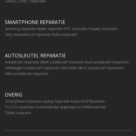
Galaxy Z Fold 7 reparatie
SMARTPHONE REPARATIE
Samsung reparatie
Apple reparatie
HTC reparatie
Huawei reparatie
Sony reparatie
LG reparatie
Nokia reparatie
AUTOSLEUTEL REPARATIE
Autosleutel reparatie
BMW autosleutel reparatie
Audi autosleutel repareren
Volkswagen autosleutel repareren
Mercedes Benz autosleutel repareren
Volvo autosleutel reparatie
OVERIG
Smartphone reparatie
Laptop reparatie
Audio-Dvd Reparatie
TV-LCD-reparatie
Huishoudelijke apparaten en koffiemachine
Tablet reparatie