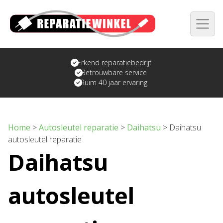
Erkend reparatiebedrijf
Betrouwbare service
Ruim 40 jaar ervaring
Home
>
Autosleutel reparatie
>
Daihatsu
>
Daihatsu
autosleutel reparatie
Daihatsu
autosleutel