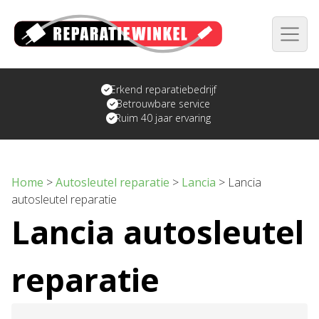
Erkend reparatiebedrijf
Betrouwbare service
Ruim 40 jaar ervaring
Home
>
Autosleutel reparatie
>
Lancia
>
Lancia
autosleutel reparatie
Lancia autosleutel
reparatie