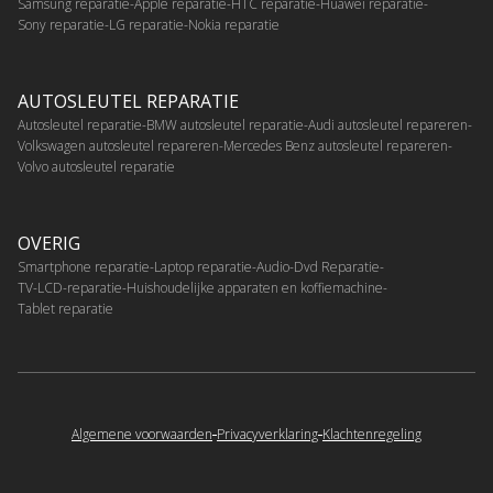
Samsung reparatie
Apple reparatie
HTC reparatie
Huawei reparatie
Sony reparatie
LG reparatie
Nokia reparatie
AUTOSLEUTEL REPARATIE
Autosleutel reparatie
BMW autosleutel reparatie
Audi autosleutel repareren
Volkswagen autosleutel repareren
Mercedes Benz autosleutel repareren
Volvo autosleutel reparatie
OVERIG
Smartphone reparatie
Laptop reparatie
Audio-Dvd Reparatie
TV-LCD-reparatie
Huishoudelijke apparaten en koffiemachine
Tablet reparatie
Algemene voorwaarden
Privacyverklaring
Klachtenregeling