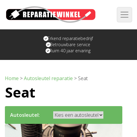
Erkend reparatiebedrijf
Betrouwbare service
Ruim 40 jaar ervaring
Home
>
Autosleutel reparatie
>
Seat
Seat
Autosleutel: