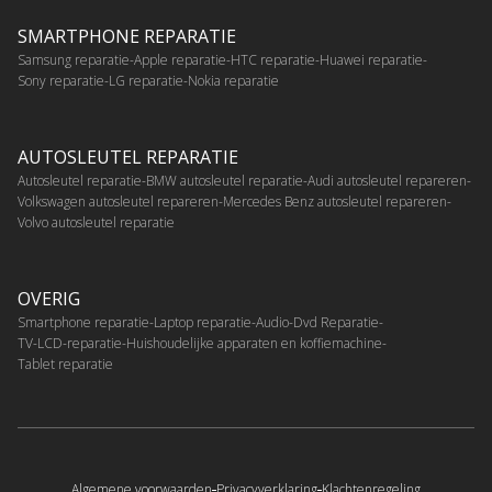
SMARTPHONE REPARATIE
Samsung reparatie
Apple reparatie
HTC reparatie
Huawei reparatie
Sony reparatie
LG reparatie
Nokia reparatie
AUTOSLEUTEL REPARATIE
Autosleutel reparatie
BMW autosleutel reparatie
Audi autosleutel repareren
Volkswagen autosleutel repareren
Mercedes Benz autosleutel repareren
Volvo autosleutel reparatie
OVERIG
Smartphone reparatie
Laptop reparatie
Audio-Dvd Reparatie
TV-LCD-reparatie
Huishoudelijke apparaten en koffiemachine
Tablet reparatie
Algemene voorwaarden
Privacyverklaring
Klachtenregeling