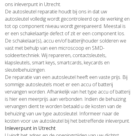
ons inleverpunt in Utrecht.
De autosleutel reparatie houdt bij ons in dat uw
autosleutel volledig wordt gecontroleerd op de werking en
tot op component niveau wordt gerepareerd. Meestal is
er een schakelaartje defect of zit er een component los.
De schakelaar(s), accu en/of batterijhouder solderen we
vast met behulp van een microscoop en SMD-
soldeertechniek. Wij repareren, contactsleutels,
klapsleutels, smart keys, smartcards, keycards en
sleutelbehuizingen.
De reparatie van een autosleutel heeft een vaste prijs. Bij
sommige autosleutels moet er een accu of batterij
vervangen worden. Afhankelijk van het type accu of batterij
is hier een meerprijs aan verbonden. Indien de behuizing
vervangen dient te worden betaald u de kosten van de
behuizing van uw type autosleutel. Informeer naar de
kosten voor uw autosleutel bij het betreffende inleverpunt.
Inleverpunt in Utrecht
U vindt het adres en de openingstijden van uw dichtst