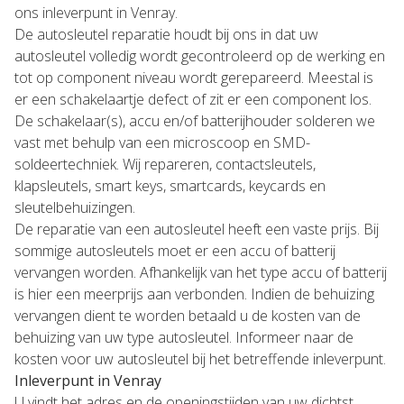
ons inleverpunt in Venray.
De autosleutel reparatie houdt bij ons in dat uw
autosleutel volledig wordt gecontroleerd op de werking en
tot op component niveau wordt gerepareerd. Meestal is
er een schakelaartje defect of zit er een component los.
De schakelaar(s), accu en/of batterijhouder solderen we
vast met behulp van een microscoop en SMD-
soldeertechniek. Wij repareren, contactsleutels,
klapsleutels, smart keys, smartcards, keycards en
sleutelbehuizingen.
De reparatie van een autosleutel heeft een vaste prijs. Bij
sommige autosleutels moet er een accu of batterij
vervangen worden. Afhankelijk van het type accu of batterij
is hier een meerprijs aan verbonden. Indien de behuizing
vervangen dient te worden betaald u de kosten van de
behuizing van uw type autosleutel. Informeer naar de
kosten voor uw autosleutel bij het betreffende inleverpunt.
Inleverpunt in Venray
U vindt het adres en de openingstijden van uw dichtst