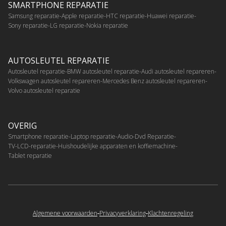
SMARTPHONE REPARATIE
Samsung reparatie
Apple reparatie
HTC reparatie
Huawei reparatie
Sony reparatie
LG reparatie
Nokia reparatie
AUTOSLEUTEL REPARATIE
Autosleutel reparatie
BMW autosleutel reparatie
Audi autosleutel repareren
Volkswagen autosleutel repareren
Mercedes Benz autosleutel repareren
Volvo autosleutel reparatie
OVERIG
Smartphone reparatie
Laptop reparatie
Audio-Dvd Reparatie
TV-LCD-reparatie
Huishoudelijke apparaten en koffiemachine
Tablet reparatie
Algemene voorwaarden
Privacyverklaring
Klachtenregeling