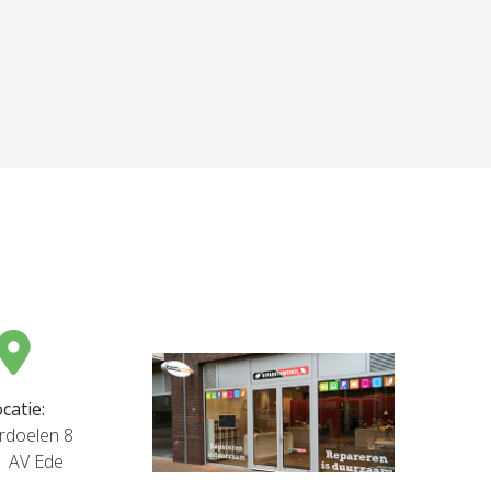
catie:
rdoelen 8
1 AV Ede