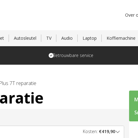
Over 
et
Autosleutel
TV
Audio
Laptop
Koffiemachine
Betrouwbare service
lus 7T reparatie
aratie
M
S
Kosten:
€419,90