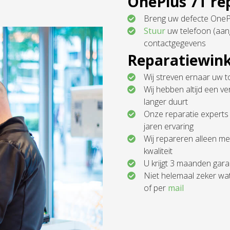
OnePlus 7T re
Breng uw defecte OnePl
Stuur
uw telefoon (aan
contactgegevens
Reparatiewink
Wij streven ernaar uw t
Wij hebben altijd een v
langer duurt
Onze reparatie experts 
jaren ervaring
Wij repareren alleen m
kwaliteit
U krijgt 3 maanden gara
Niet helemaal zeker wa
of per
mail