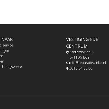
 NAAR
VESTIGING EDE
o service
CENTRUM
rengen
Achterdoelen 8
en
6711 AV Ede
ren
info@reparatiewinkel.nl
n brengservice
0318-84 85 86