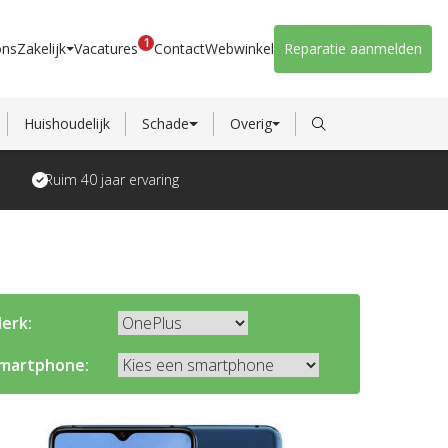
1
ons
Zakelijk
Vacatures
Contact
Webwinkel
Reparatie aanmelden
Huishoudelijk
Schade
Overig
Ruim 40 jaar ervaring
erk:
martphone: