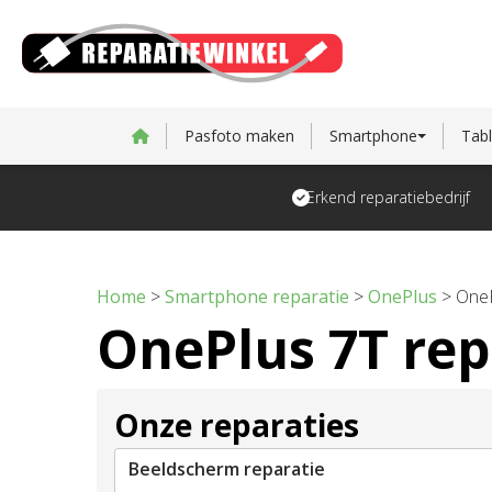
Pasfoto maken
Smartphone
Tabl
Erkend reparatiebedrijf
Home
>
Smartphone reparatie
>
OnePlus
>
OneP
OnePlus 7T rep
Onze reparaties
Beeldscherm reparatie