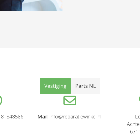
Vestiging
Parts NL
8 -848586
Mail:
info@reparatiewinkel.nl
Lo
Achte
671