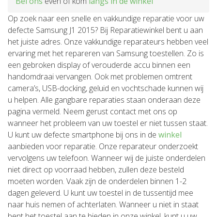
Bel ons
even of kom
langs in de winkel
Op zoek naar een snelle en vakkundige reparatie voor uw
defecte Samsung J1 2015? Bij Reparatiewinkel bent u aan
het juiste adres. Onze vakkundige reparateurs hebben veel
ervaring met het repareren van Samsung toestellen. Zo is
een gebroken display of verouderde accu binnen een
handomdraai vervangen. Ook met problemen omtrent
camera’s, USB-docking, geluid en vochtschade kunnen wij
u helpen. Alle gangbare reparaties staan onderaan deze
pagina vermeld. Neem gerust contact met ons op
wanneer het probleem van uw toestel er niet tussen staat.
U kunt uw defecte smartphone bij ons in de
winkel
aanbieden voor reparatie. Onze reparateur onderzoekt
vervolgens uw telefoon. Wanneer wij de juiste onderdelen
niet direct op voorraad hebben, zullen deze besteld
moeten worden. Vaak zijn de onderdelen binnen 1-2
dagen geleverd. U kunt uw toestel in de tussentijd mee
naar huis nemen of achterlaten. Wanneer u niet in staat
bent het toestel aan te bieden in onze winkel, kunt u uw