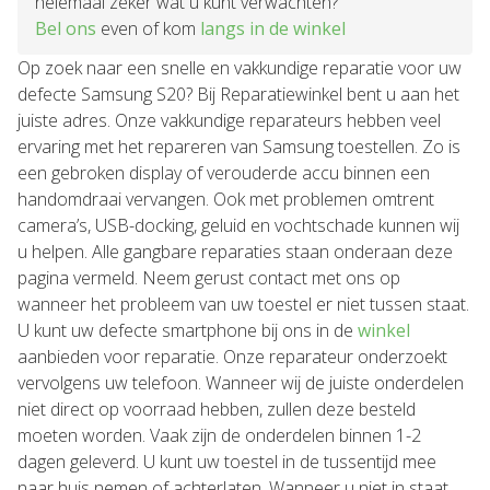
helemaal zeker wat u kunt verwachten?
Bel ons
even of kom
langs in de winkel
Op zoek naar een snelle en vakkundige reparatie voor uw
defecte Samsung S20? Bij Reparatiewinkel bent u aan het
juiste adres. Onze vakkundige reparateurs hebben veel
ervaring met het repareren van Samsung toestellen. Zo is
een gebroken display of verouderde accu binnen een
handomdraai vervangen. Ook met problemen omtrent
camera’s, USB-docking, geluid en vochtschade kunnen wij
u helpen. Alle gangbare reparaties staan onderaan deze
pagina vermeld. Neem gerust contact met ons op
wanneer het probleem van uw toestel er niet tussen staat.
U kunt uw defecte smartphone bij ons in de
winkel
aanbieden voor reparatie. Onze reparateur onderzoekt
vervolgens uw telefoon. Wanneer wij de juiste onderdelen
niet direct op voorraad hebben, zullen deze besteld
moeten worden. Vaak zijn de onderdelen binnen 1-2
dagen geleverd. U kunt uw toestel in de tussentijd mee
naar huis nemen of achterlaten. Wanneer u niet in staat