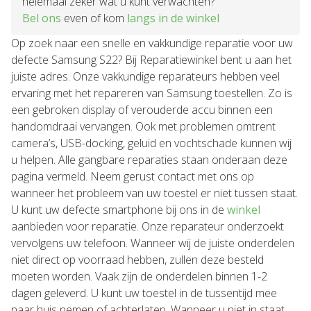
helemaal zeker wat u kunt verwachten?
Bel ons
even of kom
langs in de winkel
Op zoek naar een snelle en vakkundige reparatie voor uw
defecte Samsung S22? Bij Reparatiewinkel bent u aan het
juiste adres. Onze vakkundige reparateurs hebben veel
ervaring met het repareren van Samsung toestellen. Zo is
een gebroken display of verouderde accu binnen een
handomdraai vervangen. Ook met problemen omtrent
camera’s, USB-docking, geluid en vochtschade kunnen wij
u helpen. Alle gangbare reparaties staan onderaan deze
pagina vermeld. Neem gerust contact met ons op
wanneer het probleem van uw toestel er niet tussen staat.
U kunt uw defecte smartphone bij ons in de
winkel
aanbieden voor reparatie. Onze reparateur onderzoekt
vervolgens uw telefoon. Wanneer wij de juiste onderdelen
niet direct op voorraad hebben, zullen deze besteld
moeten worden. Vaak zijn de onderdelen binnen 1-2
dagen geleverd. U kunt uw toestel in de tussentijd mee
naar huis nemen of achterlaten. Wanneer u niet in staat