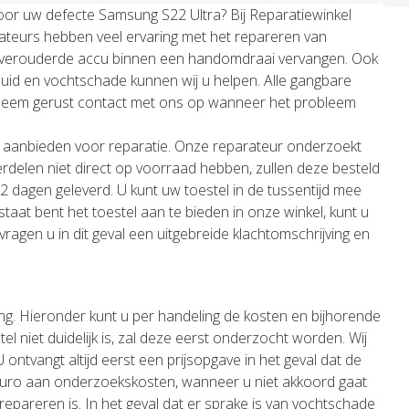
oor uw defecte Samsung S22 Ultra? Bij Reparatiewinkel
rateurs hebben veel ervaring met het repareren van
of verouderde accu binnen een handomdraai vervangen. Ook
uid en vochtschade kunnen wij u helpen. Alle gangbare
Neem gerust contact met ons op wanneer het probleem
aanbieden voor reparatie. Onze reparateur onderzoekt
rdelen niet direct op voorraad hebben, zullen deze besteld
 dagen geleverd. U kunt uw toestel in de tussentijd mee
taat bent het toestel aan te bieden in onze winkel, kunt u
j vragen u in dit geval een uitgebreide klachtomschrijving en
ng. Hieronder kunt u per handeling de kosten en bijhorende
l niet duidelijk is, zal deze eerst onderzocht worden. Wij
ontvangt altijd eerst een prijsopgave in het geval dat de
 euro aan onderzoekskosten, wanneer u niet akkoord gaat
repareren is. In het geval dat er sprake is van vochtschade