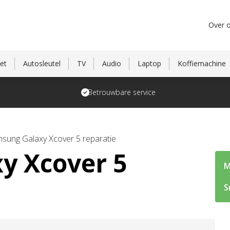
Over 
et
Autosleutel
TV
Audio
Laptop
Koffiemachine
Betrouwbare service
sung Galaxy Xcover 5 reparatie
y Xcover 5
M
S