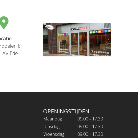
catie:
rdoelen 8
1 AV Ede
OPENINGSTIJDEN
Maandag
09.00 - 17.30
Dinsdag
09.00 - 17.30
Woensdag
09.00 - 17.30