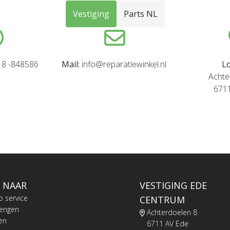
Vestiging
Parts NL
8 -848586
Mail:
info@reparatiewinkel.nl
Lo
Achte
671
 NAAR
VESTIGING EDE
o service
CENTRUM
rengen
Achterdoelen 8
en
6711 AV Ede