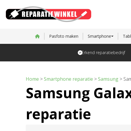
Pasfoto maken
Smartphone
Tabl
Erkend reparatiebedrijf
Home
>
Smartphone reparatie
>
Samsung
>
Sam
Samsung Galax
reparatie