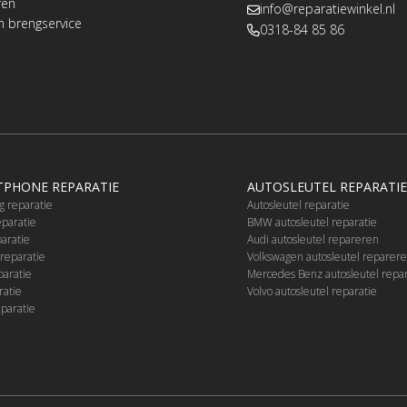
ren
info@reparatiewinkel.nl
n brengservice
0318-84 85 86
PHONE REPARATIE
AUTOSLEUTEL REPARATIE
 reparatie
Autosleutel reparatie
eparatie
BMW autosleutel reparatie
aratie
Audi autosleutel repareren
reparatie
Volkswagen autosleutel reparer
paratie
Mercedes Benz autosleutel repa
ratie
Volvo autosleutel reparatie
eparatie