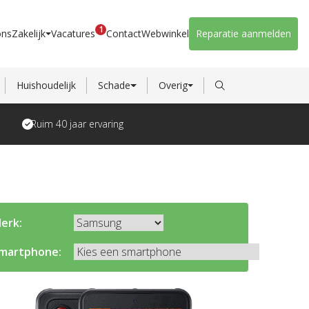
1
ons
Zakelijk
Vacatures
Contact
Webwinkel
Reparatie aanmelden
Huishoudelijk
Schade
Overig
Ruim 40 jaar ervaring
erk:
martphone: