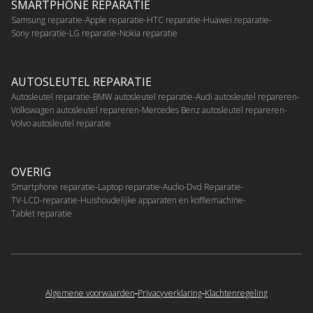
SMARTPHONE REPARATIE
Samsung reparatie
Apple reparatie
HTC reparatie
Huawei reparatie
Sony reparatie
LG reparatie
Nokia reparatie
AUTOSLEUTEL REPARATIE
Autosleutel reparatie
BMW autosleutel reparatie
Audi autosleutel repareren
Volkswagen autosleutel repareren
Mercedes Benz autosleutel repareren
Volvo autosleutel reparatie
OVERIG
Smartphone reparatie
Laptop reparatie
Audio-Dvd Reparatie
TV-LCD-reparatie
Huishoudelijke apparaten en koffiemachine
Tablet reparatie
Algemene voorwaarden
Privacyverklaring
Klachtenregeling