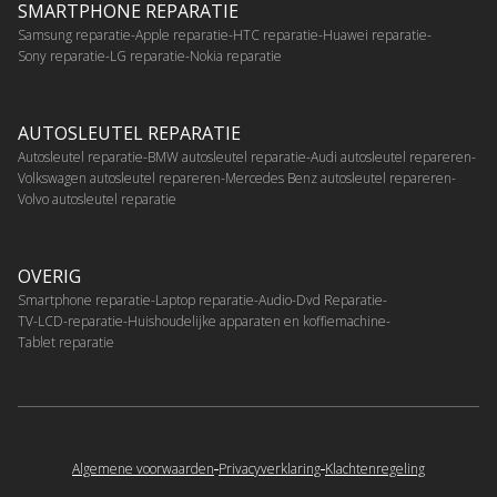
SMARTPHONE REPARATIE
Samsung reparatie
Apple reparatie
HTC reparatie
Huawei reparatie
Sony reparatie
LG reparatie
Nokia reparatie
AUTOSLEUTEL REPARATIE
Autosleutel reparatie
BMW autosleutel reparatie
Audi autosleutel repareren
Volkswagen autosleutel repareren
Mercedes Benz autosleutel repareren
Volvo autosleutel reparatie
OVERIG
Smartphone reparatie
Laptop reparatie
Audio-Dvd Reparatie
TV-LCD-reparatie
Huishoudelijke apparaten en koffiemachine
Tablet reparatie
Algemene voorwaarden
Privacyverklaring
Klachtenregeling